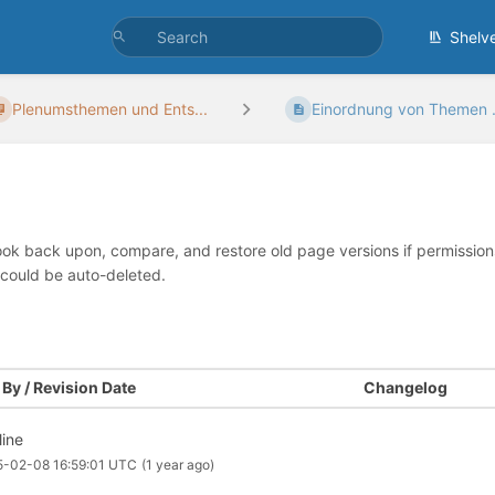
Shelv
Plenumsthemen und Ents...
Einordnung von Themen .
look back upon, compare, and restore old page versions if permissions 
 could be auto-deleted.
By / Revision Date
Changelog
line
5-02-08 16:59:01 UTC
(1 year ago)