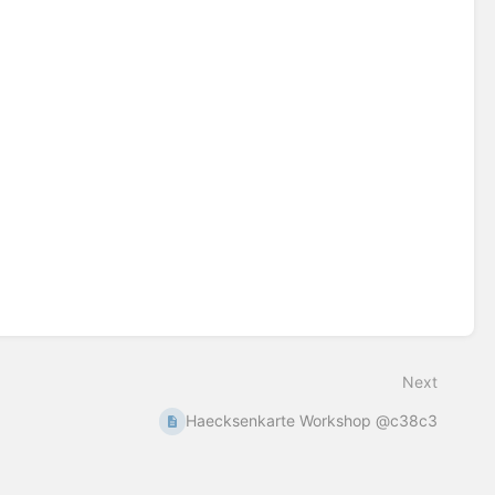
Next
Haecksenkarte Workshop @c38c3