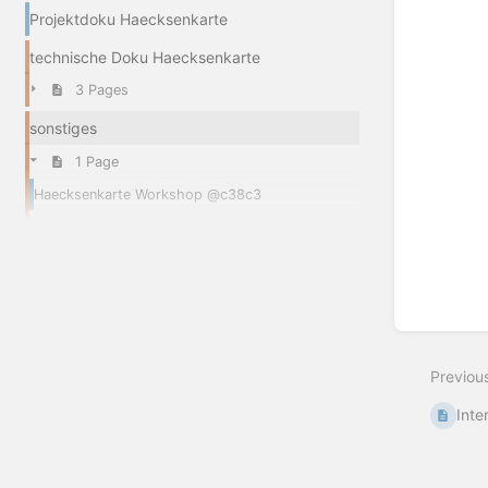
Projektdoku Haecksenkarte
technische Doku Haecksenkarte
3 Pages
sonstiges
1 Page
Haecksenkarte Workshop @c38c3
Previou
Inte