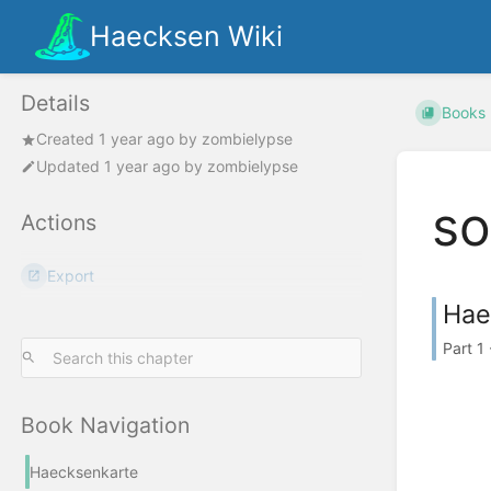
Haecksen Wiki
Details
Books
Created
1 year ago
by
zombielypse
Updated
1 year ago
by
zombielypse
so
Actions
Export
Hae
Part 1
Book Navigation
Haecksenkarte