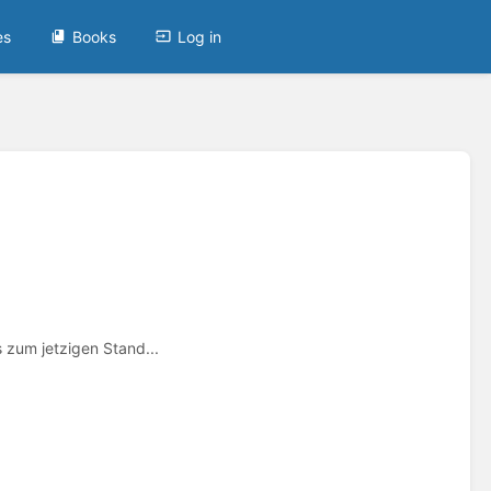
es
Books
Log in
s zum jetzigen Stand...