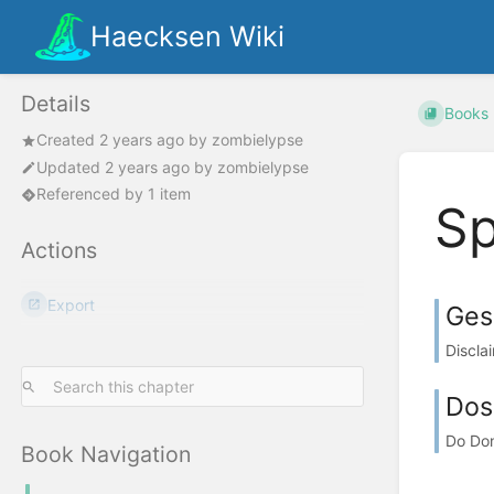
Haecksen Wiki
Details
Books
Created
2 years ago
by
zombielypse
Updated
2 years ago
by
zombielypse
Referenced by 1 item
Sp
Actions
Export
Ges
Discla
Dos
Do Don
Book Navigation