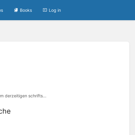
es
Books
Log in
 derzeitigen schrifts...
che