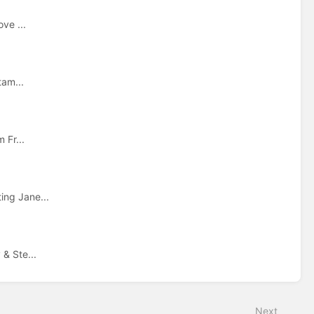
ve ...
tam...
 Fr...
ing Jane...
& Ste...
Next