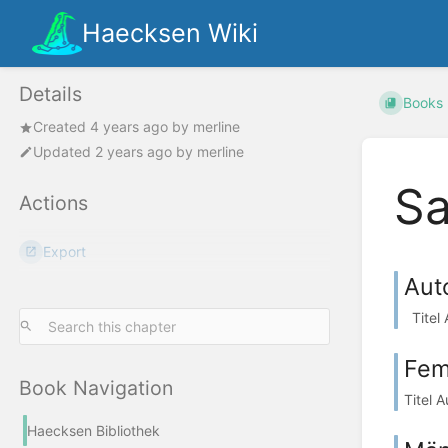
Haecksen Wiki
Details
Books
Created
4 years ago
by
merline
Updated
2 years ago
by
merline
Sa
Actions
Export
Aut
Titel 
Fem
Book Navigation
Titel A
Haecksen Bibliothek