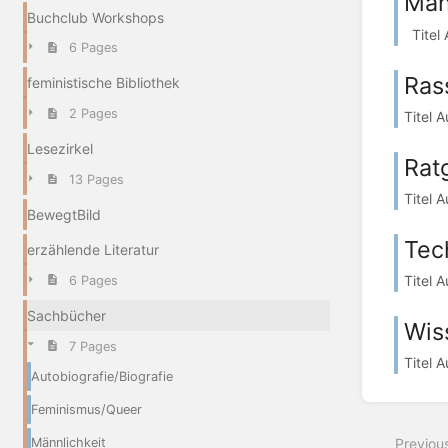
Män
Buchclub Workshops
Titel 
6 Pages
Ras
feministische Bibliothek
2 Pages
Titel A
Lesezirkel
Rat
13 Pages
Titel 
BewegtBild
Tech
erzählende Literatur
Titel 
6 Pages
Sachbücher
Wis
7 Pages
Titel 
Autobiografie/Biografie
Feminismus/Queer
Männlichkeit
Previou