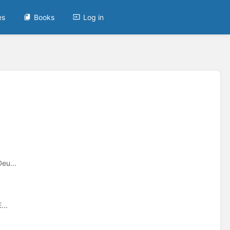
es
Books
Log in
eu...
...