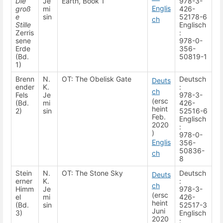
Die
Je
Earth, Book 1
978-3-
Englis
groß
mi
426-
e
sin
52178-6
ch
Stille
Englisch
Zerris
:
sene
978-0-
Erde
356-
(Bd.
50819-1
1)
Brenn
N.
OT: The Obelisk Gate
Deutsch
Deuts
ender
K.
:
ch
Fels
Je
978-3-
(ersc
(Bd.
mi
426-
heint
2)
sin
52516-6
Feb.
Englisch
2020
:
)
978-0-
Englis
356-
50836-
ch
8
Stein
N.
OT: The Stone Sky
Deutsch
Deuts
erner
K.
:
ch
Himm
Je
978-3-
(ersc
el
mi
426-
heint
(Bd.
sin
52517-3
Juni
3)
Englisch
2020
: