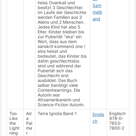
heiss Ooankali und
Sam
besitzt 3 Geschlechter.
melb
Im Laufe der Geschichte
werden Familien aus 3
and
Aliens und 2 Menschen.
Jedes Kind hat also 5
Elter. Kinder bleiben bis
zur Pubertät "eka" ein
Wort, dass aus dem
sanskrit kommend one /
eins heisst und
bedeutet, das Kinder bis
dahin geschlechtslos
sind und während der
Pubertät sich das
Geschlecht erst
ausbildet. Das Buch
selber benötigt viele
Contentwarnings. Die
Autorin war
Afroamerikanerin und
Science-Fiction Autorin.
Too
Ad
Terra Ignota Band 1
Englisch
Englis
Like
a
978-0-
ch
the
Pal
7653-
Light
me
7800-2
ning
r