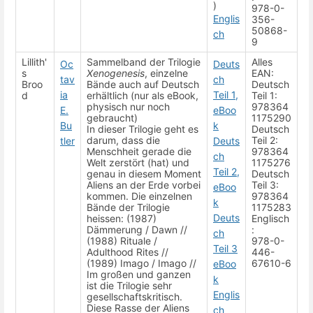
)
978-0-
Englis
356-
50868-
ch
9
Lillith'
Sammelband der Trilogie
Alles
Oc
Deuts
s
Xenogenesis
, einzelne
EAN:
tav
ch
Broo
Bände auch auf Deutsch
Deutsch
ia
Teil 1,
d
erhältlich (nur als eBook,
Teil 1:
physisch nur noch
978364
E.
eBoo
gebraucht)
1175290
Bu
k
In dieser Trilogie geht es
Deutsch
darum, dass die
Teil 2:
tler
Deuts
Menschheit gerade die
978364
ch
Welt zerstört (hat) und
1175276
Teil 2,
genau in diesem Moment
Deutsch
Aliens an der Erde vorbei
Teil 3:
eBoo
kommen. Die einzelnen
978364
k
Bände der Trilogie
1175283
Deuts
heissen: (1987)
Englisch
Dämmerung / Dawn //
:
ch
(1988) Rituale /
978-0-
Teil 3
Adulthood Rites //
446-
(1989) Imago / Imago //
67610-6
eBoo
Im großen und ganzen
k
ist die Trilogie sehr
Englis
gesellschaftskritisch.
Diese Rasse der Aliens
ch