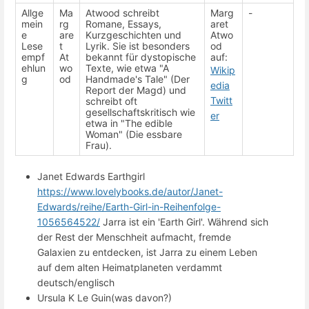
Allge
Ma
Atwood schreibt
Marg
-
mein
rg
Romane, Essays,
aret
e
are
Kurzgeschichten und
Atwo
Lese
t
Lyrik. Sie ist besonders
od
empf
At
bekannt für dystopische
auf:
ehlun
wo
Texte, wie etwa "A
Wikip
g
od
Handmade's Tale" (Der
edia
Report der Magd) und
Twitt
schreibt oft
gesellschaftskritisch wie
er
etwa in "The edible
Woman" (Die essbare
Frau).
Janet Edwards Earthgirl
https://www.lovelybooks.de/autor/Janet-
Edwards/reihe/Earth-Girl-in-Reihenfolge-
1056564522/
Jarra ist ein 'Earth Girl'. Während sich
der Rest der Menschheit aufmacht, fremde
Galaxien zu entdecken, ist Jarra zu einem Leben
auf dem alten Heimatplaneten verdammt
deutsch/englisch
Ursula K Le Guin(was davon?)