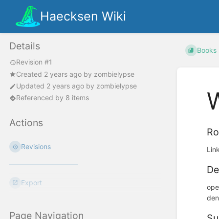
Haecksen Wiki
Details
Books
Revision #1
Created
2 years ago
by
zombielypse
Updated
2 years ago
by
zombielypse
Referenced by 8 items
Actions
Ro
Revisions
Lin
De
Export
ope
den
Page Navigation
Su