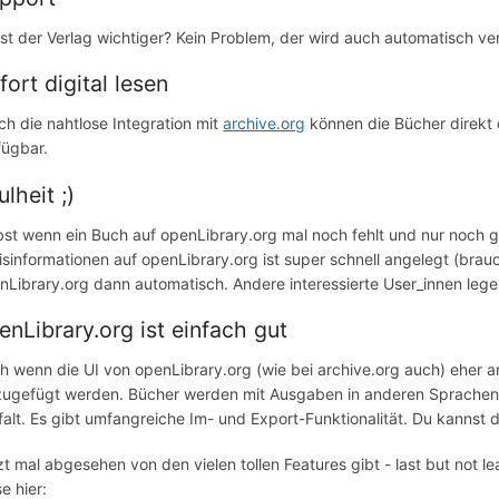
 ist der Verlag wichtiger? Kein Problem, der wird auch automatisch ver
fort digital lesen
ch die nahtlose Integration mit
archive.org
können die Bücher direkt 
fügbar.
ulheit ;)
bst wenn ein Buch auf openLibrary.org mal noch fehlt und nur noch g
isinformationen auf openLibrary.org ist super schnell angelegt (brauch
nLibrary.org dann automatisch. Andere interessierte User_innen legen 
enLibrary.org ist einfach gut
h wenn die UI von openLibrary.org (wie bei archive.org auch) eher arc
zugefügt werden. Bücher werden mit Ausgaben in anderen Sprachen ve
lfalt. Es gibt umfangreiche Im- und Export-Funktionalität. Du kannst
zt mal abgesehen von den vielen tollen Features gibt - last but not l
e hier: