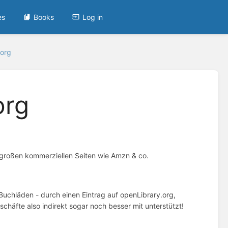
es
Books
Log in
.org
org
r großen kommerziellen Seiten wie Amzn & co.
Buchläden - durch einen Eintrag auf openLibrary.org,
äfte also indirekt sogar noch besser mit unterstützt!