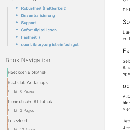
Robustheit (Haltbarkeit)
Dir
Dezentralisierung
So
Support
Sofort digital lesen
Dur
Faulheit ;)
ver
openLibrary.org ist einfach gut
Fa
Book Navigation
Sel
Bas
Haecksen Bibliothek
ope
Buchclub Workshops
op
6 Pages
Auc
feministische Bibliothek
hin
Vie
2 Pages
Lesezirkel
Jet
dies
13 Pages