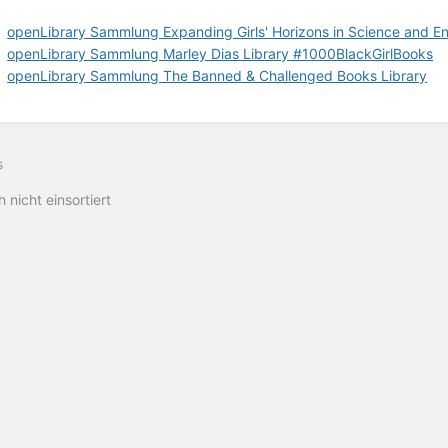
openLibrary Sammlung Expanding Girls' Horizons in Science and E
openLibrary Sammlung Marley Dias Library #1000BlackGirlBooks
openLibrary Sammlung The Banned & Challenged Books Library
s
 nicht einsortiert
haecksen.org
Impressum